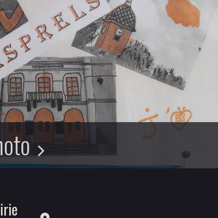
hoto
irie