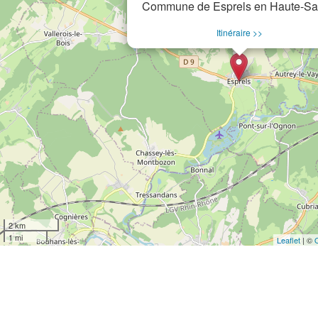
Commune de Esprels en Haute-S
Itinéraire >>
2 km
1 mi
Leaflet
| ©