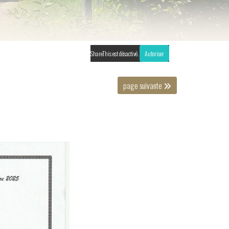
ShareThis est désactivé.
Autoriser
page suivante