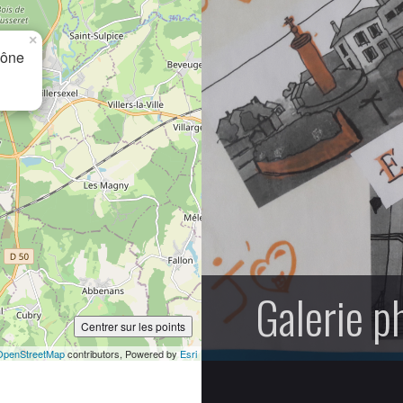
×
aône
Galerie p
Centrer sur les points
OpenStreetMap
contributors, Powered by
Esri