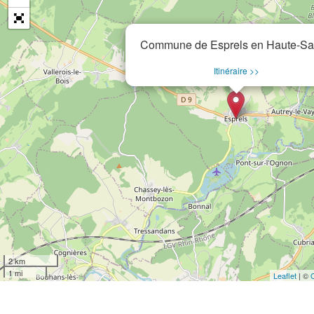
Commune de Esprels en Haute-S
Itinéraire >>
2 km
1 mi
Leaflet
| ©